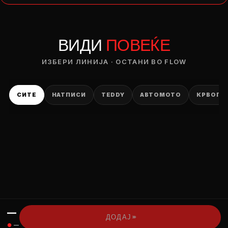
— ден
ВИДИ
ПОВЕЌЕ
ИЗБЕРИ ОПЦИЈА
ПЛАТИ ПРИ ДОСТАВА ВО КЕШ
ИЗБЕРИ ЛИНИЈА · ОСТАНИ ВО FLOW
СИТЕ
НАТПИСИ
TEDDY
АВТОМОТО
КРВОПИ
—
›››
ДОДАЈ
●
—