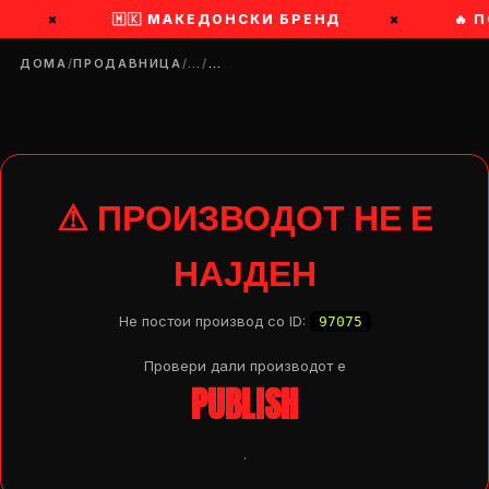
×
🇲🇰 МАКЕДОНСКИ БРЕНД
×
🔥 
ДОМА
/
ПРОДАВНИЦА
/
…
/
…
⚠ ПРОИЗВОДОТ НЕ Е
НАЈДЕН
Не постои производ со ID:
97075
Провери дали производот e
PUBLISH
DROP 04
PRODUCT
.