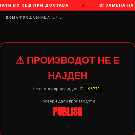
ПЛАТИ ВО КЕШ ПРИ ДОСТАВА
×
📦 ЗАМЕНА НА
ДОМА
/
ПРОДАВНИЦА
/
…
/
…
⚠ ПРОИЗВОДОТ НЕ Е
НАЈДЕН
Не постои производ со ID:
96771
Провери дали производот e
PUBLISH
DROP 04
PRODUCT
.