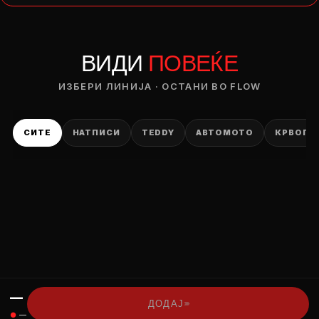
— ден
ВИДИ
ПОВЕЌЕ
ИЗБЕРИ ОПЦИЈА
ПЛАТИ ПРИ ДОСТАВА ВО КЕШ
ИЗБЕРИ ЛИНИЈА · ОСТАНИ ВО FLOW
СИТЕ
НАТПИСИ
TEDDY
АВТОМОТО
КРВОПИ
—
›››
ДОДАЈ
●
—