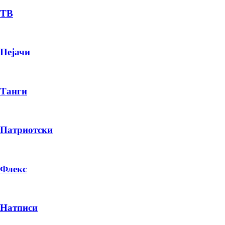
ТВ
Пејачи
Танги
Патриотски
Флекс
Натписи