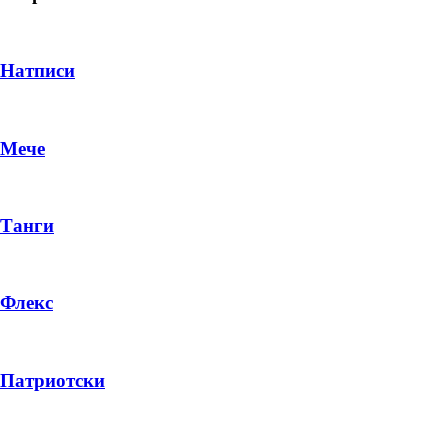
Натписи
Мече
Танги
Флекс
DROP 04
PRODUCT
Патриотски