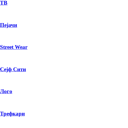
— ден
ТВ
ИЗБЕРИ ОПЦИЈА
Пејачи
ПЛАТИ ПРИ ДОСТАВА ВО КЕШ
Street Wear
Сејф Сити
Лого
Трефкари