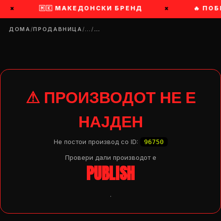
×
🇲🇰 МАКЕДОНСКИ БРЕНД
×
🔥 ПОБ
ДОМА
/
ПРОДАВНИЦА
/
…
/
…
⚠ ПРОИЗВОДОТ НЕ Е
НАЈДЕН
Не постои производ со ID:
96750
Провери дали производот e
PUBLISH
.