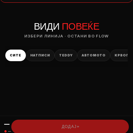
— ден
ВИДИ
ПОВЕЌЕ
ИЗБЕРИ ОПЦИЈА
ПЛАТИ ПРИ ДОСТАВА ВО КЕШ
ИЗБЕРИ ЛИНИЈА · ОСТАНИ ВО FLOW
СИТЕ
НАТПИСИ
TEDDY
АВТОМОТО
КРВОПИ
—
›››
ДОДАЈ
●
—