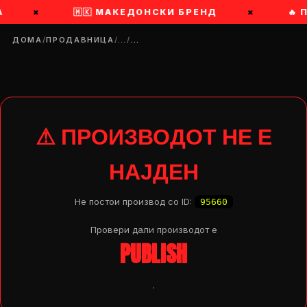
А
×
🇲🇰 МАКЕДОНСКИ БРЕНД
×
🔥 
ДОМА
/
ПРОДАВНИЦА
/
…
/
…
⚠ ПРОИЗВОДОТ НЕ Е
НАЈДЕН
Не постои производ со ID:
95660
Провери дали производот e
PUBLISH
DROP 04
PRODUCT
.