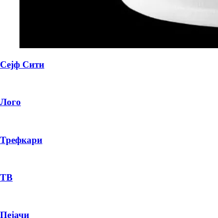
Сејф Сити
Лого
Трефкари
ТВ
Пејачи