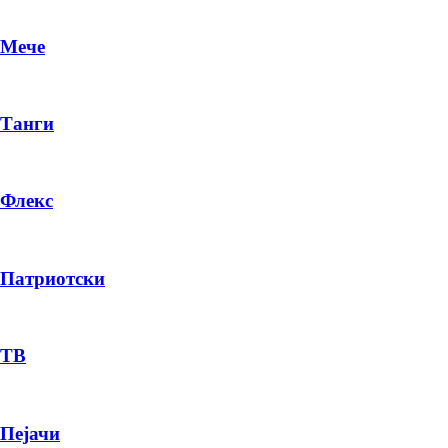
Мече
Танги
Флекс
Патриотски
ТВ
Пејачи