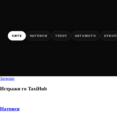
СИТЕ
НАТПИСИ
TEDDY
АВТОМОТО
КРВОП
Затвори
Истражи го
TaxiHub
Натписи