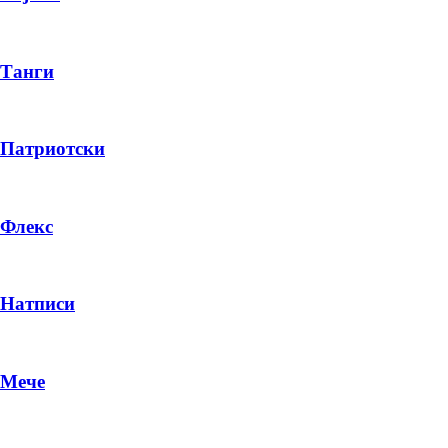
Танги
Патриотски
Флекс
Натписи
Мече