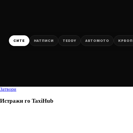
СИТЕ
НАТПИСИ
TEDDY
АВТОМОТО
КРВОП
Затвори
Истражи го
TaxiHub