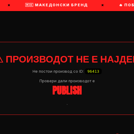
×
🇲🇰 МАКЕДОНСКИ БРЕНД
×
🔥 ПОБР
⚠ ПРОИЗВОДОТ НЕ Е НАЈДЕ
Не постои производ со ID:
96413
Провери дали производот e
PUBLISH
.