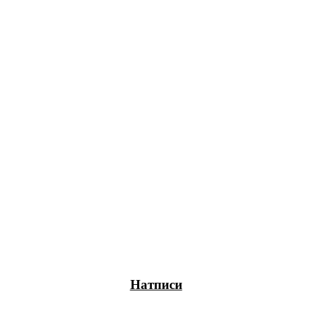
OP 04
RODUCT
Натписи