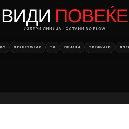
RODUCT
ВИДИ
ПОВЕЌЕ
— ден
ИЗБЕРИ ЛИНИЈА · ОСТАНИ ВО FLOW
ИЗБЕРИ ОПЦИЈА
ПЛАТИ ПРИ ДОСТАВА ВО КЕШ
ИС
STREETWEAR
TV
ПЕЈАЧИ
ТРЕФКАРИ
ЛОГ