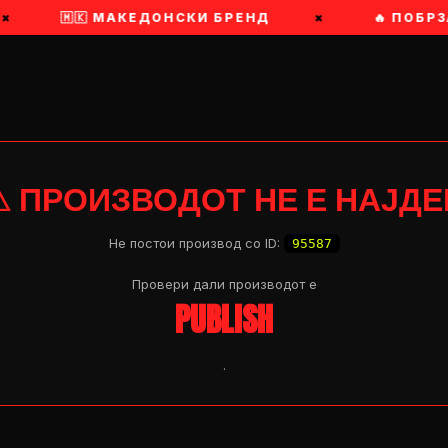
×
🇲🇰 МАКЕДОНСКИ БРЕНД
×
🔥 ПОБРЗ
⚠ ПРОИЗВОДОТ НЕ Е НАЈДЕ
Не постои производ со ID:
95587
Провери дали производот e
PUBLISH
.
OP 04