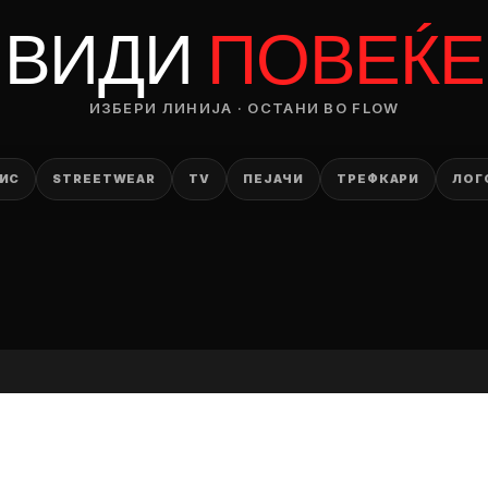
RODUCT
ВИДИ
ПОВЕЌЕ
— ден
ИЗБЕРИ ЛИНИЈА · ОСТАНИ ВО FLOW
ИЗБЕРИ ОПЦИЈА
ПЛАТИ ПРИ ДОСТАВА ВО КЕШ
ИС
STREETWEAR
TV
ПЕЈАЧИ
ТРЕФКАРИ
ЛОГ