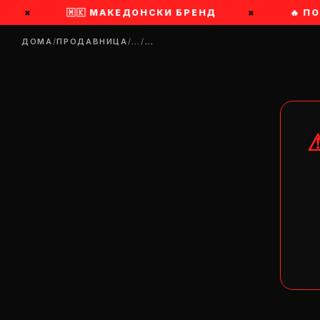
×
🇲🇰 МАКЕДОНСКИ БРЕНД
×
🔥 П
ДОМА
/
ПРОДАВНИЦА
/
…
/
…
DR