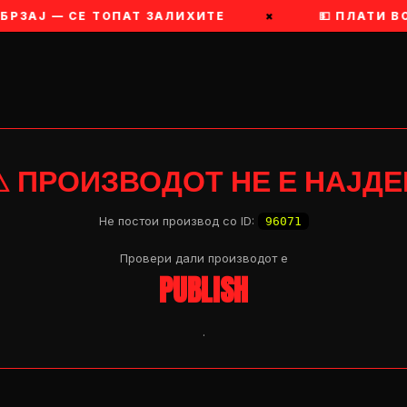
ОБРЗАЈ — СЕ ТОПАТ ЗАЛИХИТЕ
×
💵 ПЛАТИ В
⚠ ПРОИЗВОДОТ НЕ Е НАЈДЕ
Не постои производ со ID:
96071
Провери дали производот e
PUBLISH
.
OP 04