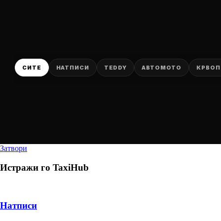
СИТЕ
НАТПИСИ
TEDDY
АВТОМОТО
КРВОП
Затвори
Истражи го
TaxiHub
Натписи