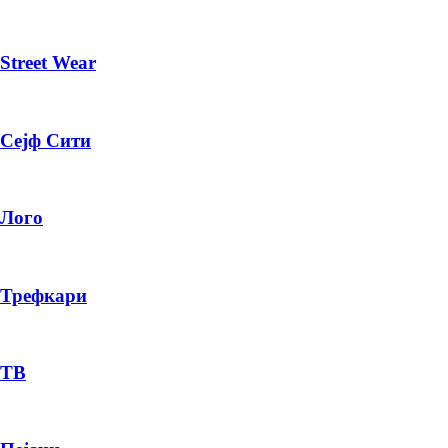
Street Wear
Сејф Сити
Лого
Трефкари
ТВ