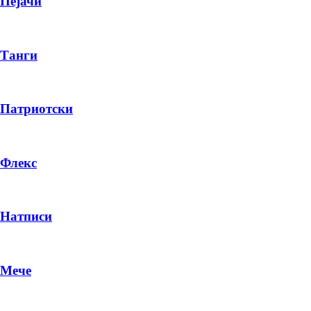
Пејачи
Танги
Патриотски
Флекс
Натписи
Мече