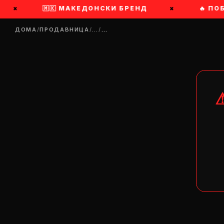
×
🇲🇰 МАКЕДОНСКИ БРЕНД
×
🔥 ПОБ
ДОМА
/
ПРОДАВНИЦА
/
…
/
…