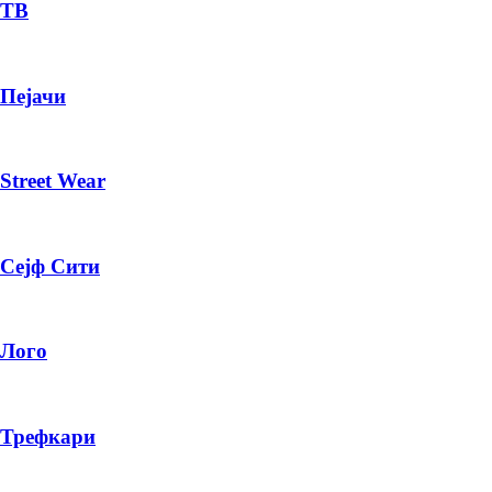
— ден
ТВ
ИЗБЕРИ ОПЦИЈА
Пејачи
ПЛАТИ ПРИ ДОСТАВА ВО КЕШ
Street Wear
Сејф Сити
Лого
Трефкари