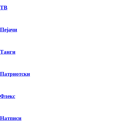
ТВ
Пејачи
Танги
Патриотски
Флекс
Натписи