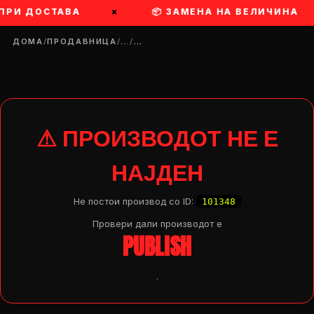
 ПРИ ДОСТАВА
×
📦 ЗАМЕНА НА ВЕЛИЧИНА
ДОМА
/
ПРОДАВНИЦА
/
…
/
…
⚠ ПРОИЗВОДОТ НЕ Е
НАЈДЕН
Не постои производ со ID:
101348
Провери дали производот e
PUBLISH
.