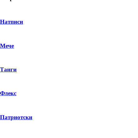
Натписи
Мече
Танги
Флекс
DROP 04
PRODUCT
Патриотски