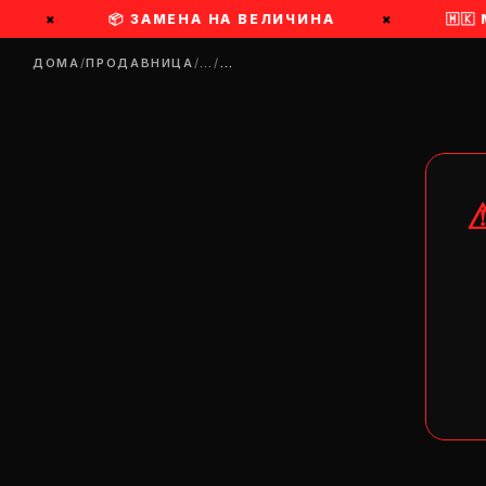
×
📦 ЗАМЕНА НА ВЕЛИЧИНА
×
🇲🇰
ДОМА
/
ПРОДАВНИЦА
/
…
/
…
DR