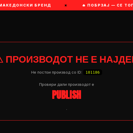
 МАКЕДОНСКИ БРЕНД
×
🔥 ПОБРЗАЈ — СЕ ТО
⚠ ПРОИЗВОДОТ НЕ Е НАЈДЕ
Не постои производ со ID:
101186
Провери дали производот e
PUBLISH
.
OP 04