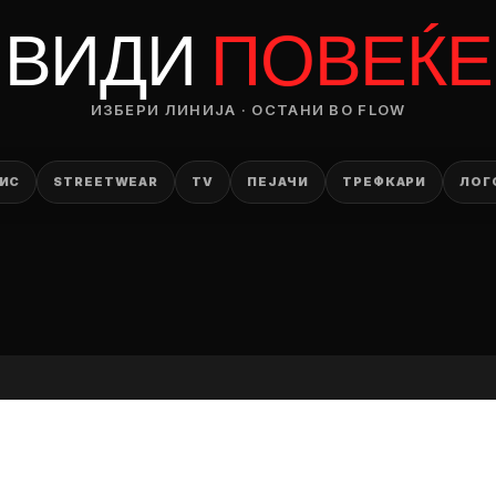
RODUCT
ВИДИ
ПОВЕЌЕ
— ден
ИЗБЕРИ ЛИНИЈА · ОСТАНИ ВО FLOW
ИЗБЕРИ ОПЦИЈА
ПЛАТИ ПРИ ДОСТАВА ВО КЕШ
ИС
STREETWEAR
TV
ПЕЈАЧИ
ТРЕФКАРИ
ЛОГ