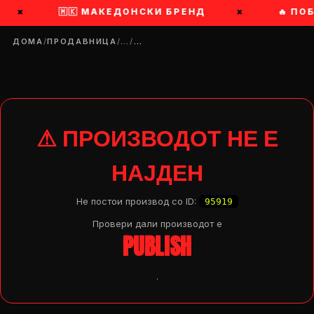
×
🇲🇰 МАКЕДОНСКИ БРЕНД
×
🔥 ПО
ДОМА
/
ПРОДАВНИЦА
/
…
/
…
⚠ ПРОИЗВОДОТ НЕ Е
НАЈДЕН
Не постои производ со ID:
95919
Провери дали производот e
PUBLISH
.