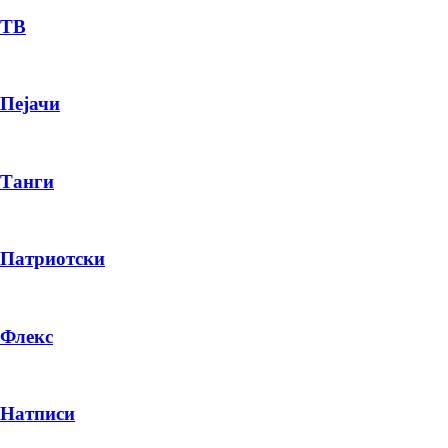
ТВ
Пејачи
Танги
Патриотски
Флекс
Натписи