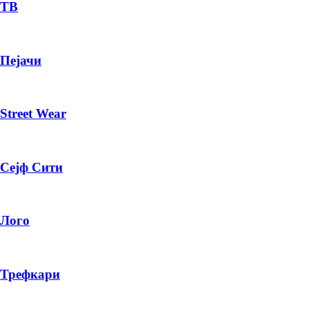
— ден
ТВ
ИЗБЕРИ ОПЦИЈА
Пејачи
ПЛАТИ ПРИ ДОСТАВА ВО КЕШ
Street Wear
Сејф Сити
Лого
Трефкари