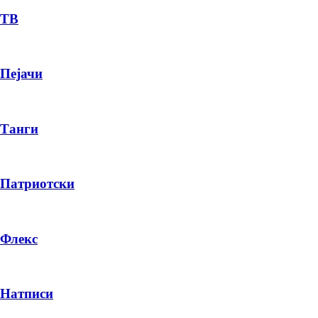
ТВ
Пејачи
Танги
Патриотски
Флекс
Натписи