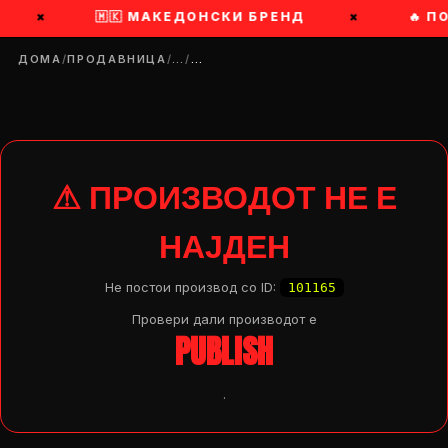
×
🇲🇰 МАКЕДОНСКИ БРЕНД
×
🔥 П
ДОМА
/
ПРОДАВНИЦА
/
…
/
…
⚠ ПРОИЗВОДОТ НЕ Е
НАЈДЕН
Не постои производ со ID:
101165
Провери дали производот e
PUBLISH
.