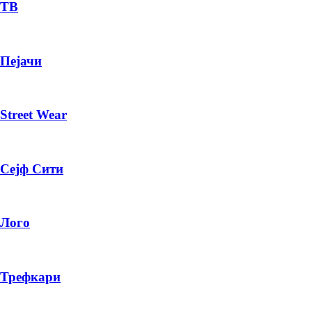
— ден
ТВ
ИЗБЕРИ ОПЦИЈА
Пејачи
ПЛАТИ ПРИ ДОСТАВА ВО КЕШ
Street Wear
Сејф Сити
Лого
Трефкари