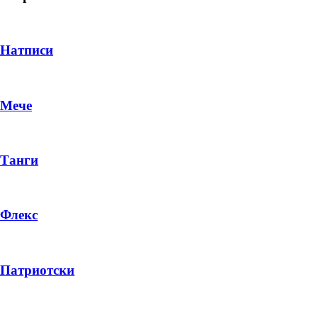
Натписи
Мече
Танги
Флекс
DROP 04
PRODUCT
Патриотски