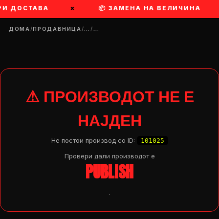
РИ ДОСТАВА
×
📦 ЗАМЕНА НА ВЕЛИЧИНА
ДОМА
/
ПРОДАВНИЦА
/
…
/
…
⚠ ПРОИЗВОДОТ НЕ Е
НАЈДЕН
Не постои производ со ID:
101025
Провери дали производот e
PUBLISH
.