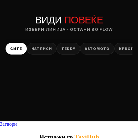
ВИДИ
ПОВЕЌЕ
DROP 04
PRODUCT
ИЗБЕРИ ЛИНИЈА · ОСТАНИ ВО FLOW
— ден
СИТЕ
НАТПИСИ
TEDDY
АВТОМОТО
КРВОПИ
ИЗБЕРИ ОПЦИЈА
ПЛАТИ ПРИ ДОСТАВА ВО КЕШ
Затвори
Истражи го
TaxiHub