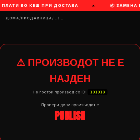
 ПЛАТИ ВО КЕШ ПРИ ДОСТАВА
×
📦 ЗАМЕНА
ДОМА
/
ПРОДАВНИЦА
/
…
/
…
⚠ ПРОИЗВОДОТ НЕ Е
НАЈДЕН
Не постои производ со ID:
101018
Провери дали производот e
PUBLISH
DROP 04
PRODUCT
.