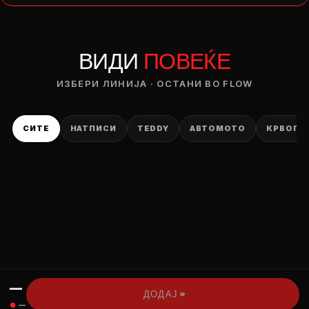
— ден
ВИДИ
ПОВЕЌЕ
ИЗБЕРИ ОПЦИЈА
ПЛАТИ ПРИ ДОСТАВА ВО КЕШ
ИЗБЕРИ ЛИНИЈА · ОСТАНИ ВО FLOW
СИТЕ
НАТПИСИ
TEDDY
АВТОМОТО
КРВОПИ
—
›››
ДОДАЈ
●
—