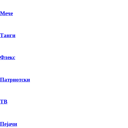
Мече
Танги
Флекс
Патриотски
DR
P
ТВ
Пејачи