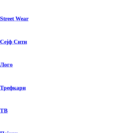
Street Wear
Сејф Сити
Лого
Трефкари
ТВ