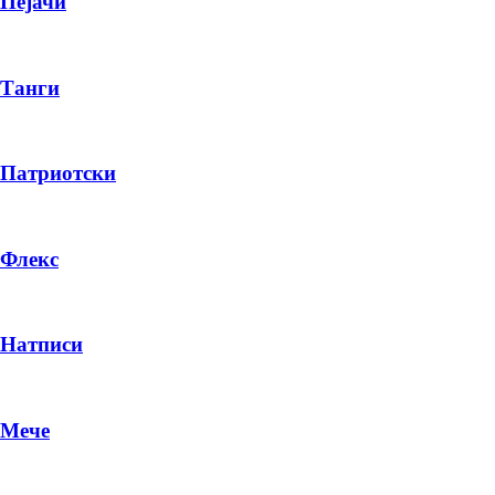
Пејачи
Танги
Патриотски
Флекс
Натписи
Мече