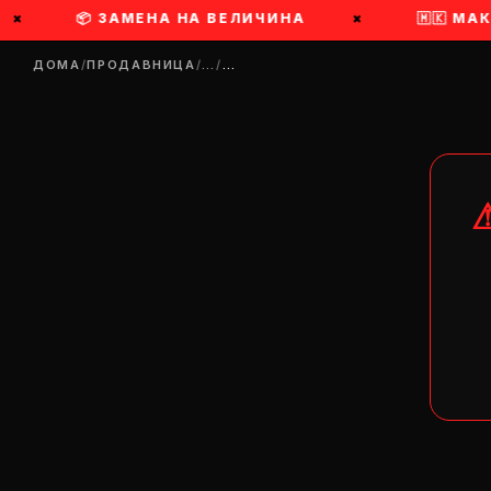
×
📦 ЗАМЕНА НА ВЕЛИЧИНА
×
🇲🇰 МАК
ДОМА
/
ПРОДАВНИЦА
/
…
/
…