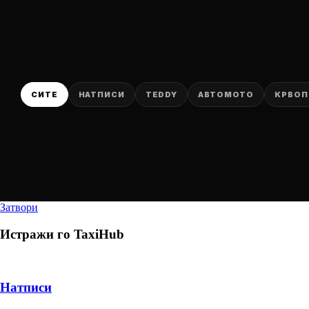
СИТЕ
НАТПИСИ
TEDDY
АВТОМОТО
КРВОП
Затвори
Истражи го
TaxiHub
Натписи