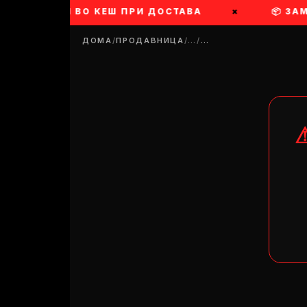
💵 ПЛАТИ ВО КЕШ ПРИ ДОСТАВА
×
📦 ЗА
ДОМА
/
ПРОДАВНИЦА
/
…
/
…
DR