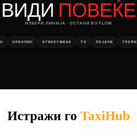
ВИДИ
ПОВЕЌЕ
RODUCT
— ден
ИЗБЕРИ ЛИНИЈА · ОСТАНИ ВО FLOW
ИЗБЕРИ ОПЦИЈА
ТО
КРВОПИС
STREETWEAR
TV
ПЕЈАЧИ
ТРЕФК
ПЛАТИ ПРИ ДОСТАВА ВО КЕШ
Истражи го
TaxiHub