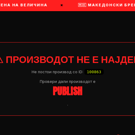
МЕНА НА ВЕЛИЧИНА
×
🇲🇰 МАКЕДОНСКИ БРЕ
⚠ ПРОИЗВОДОТ НЕ Е НАЈДЕ
Не постои производ со ID:
100863
Провери дали производот e
PUBLISH
.
OP 04