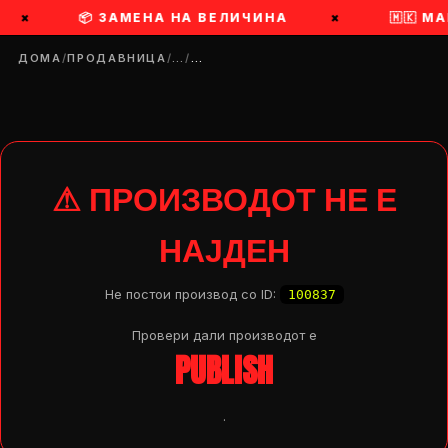
×
📦 ЗАМЕНА НА ВЕЛИЧИНА
×
🇲🇰 
ДОМА
/
ПРОДАВНИЦА
/
…
/
…
⚠ ПРОИЗВОДОТ НЕ Е
НАЈДЕН
Не постои производ со ID:
100837
Провери дали производот e
PUBLISH
DROP 04
PRODUCT
.