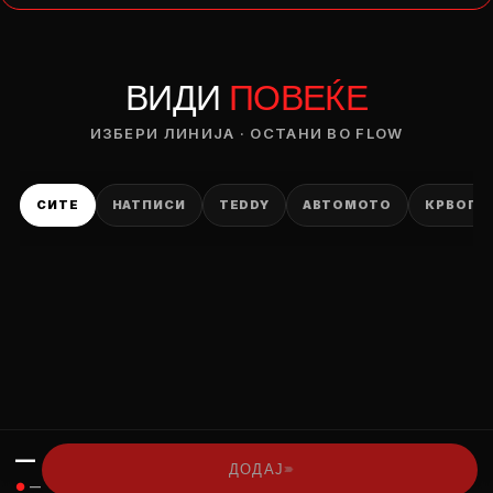
— ден
ВИДИ
ПОВЕЌЕ
ИЗБЕРИ ОПЦИЈА
ПЛАТИ ПРИ ДОСТАВА ВО КЕШ
ИЗБЕРИ ЛИНИЈА · ОСТАНИ ВО FLOW
СИТЕ
НАТПИСИ
TEDDY
АВТОМОТО
КРВОПИ
—
›››
ДОДАЈ
●
—