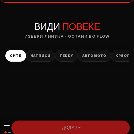
— ден
ВИДИ
ПОВЕЌЕ
ИЗБЕРИ ОПЦИЈА
ПЛАТИ ПРИ ДОСТАВА ВО КЕШ
ИЗБЕРИ ЛИНИЈА · ОСТАНИ ВО FLOW
СИТЕ
НАТПИСИ
TEDDY
АВТОМОТО
КРВОПИ
—
›››
ДОДАЈ
●
—