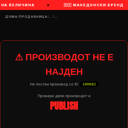
А НА ВЕЛИЧИНА
×
🇲🇰 МАКЕДОНСКИ БРЕНД
ДОМА
/
ПРОДАВНИЦА
/
…
/
…
⚠ ПРОИЗВОДОТ НЕ Е
НАЈДЕН
Не постои производ со ID:
100682
Провери дали производот e
PUBLISH
DROP 04
PRODUCT
.