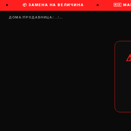
×
📦 ЗАМЕНА НА ВЕЛИЧИНА
×
🇲🇰 МА
ДОМА
/
ПРОДАВНИЦА
/
…
/
…