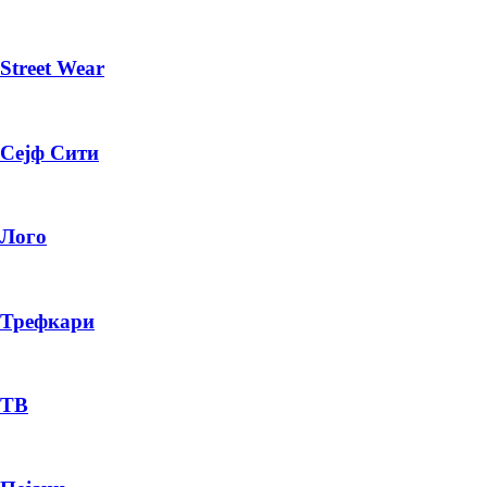
Street Wear
Сејф Сити
Лого
Трефкари
ТВ