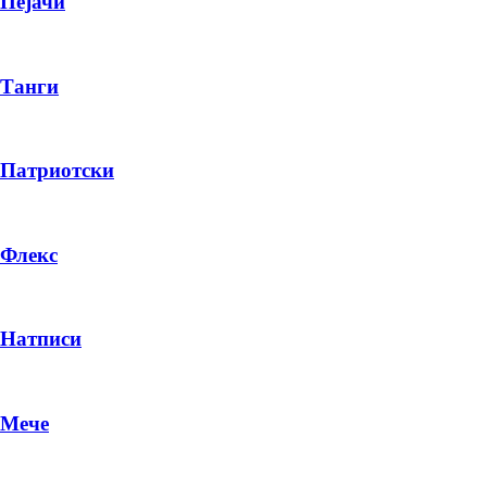
Пејачи
Танги
Патриотски
Флекс
Натписи
Мече