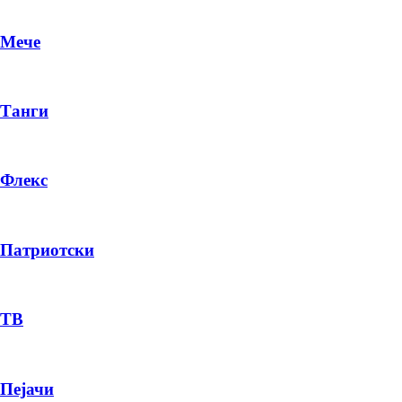
Мече
Танги
Флекс
Патриотски
DR
P
ТВ
Пејачи