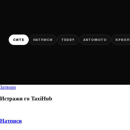
СИТЕ
НАТПИСИ
TEDDY
АВТОМОТО
КРВОП
Затвори
Истражи го
TaxiHub
Натписи