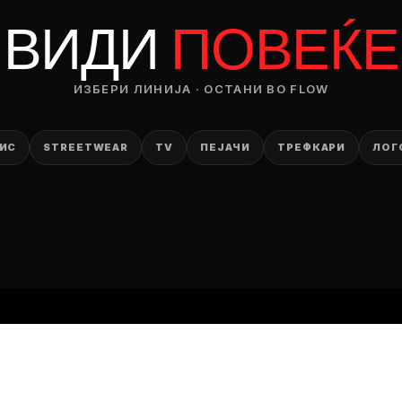
RODUCT
ВИДИ
ПОВЕЌЕ
— ден
ИЗБЕРИ ЛИНИЈА · ОСТАНИ ВО FLOW
ИЗБЕРИ ОПЦИЈА
ПЛАТИ ПРИ ДОСТАВА ВО КЕШ
ИС
STREETWEAR
TV
ПЕЈАЧИ
ТРЕФКАРИ
ЛОГ