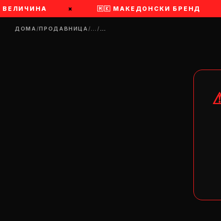
 ВЕЛИЧИНА
×
🇲🇰 МАКЕДОНСКИ БРЕНД
ДОМА
/
ПРОДАВНИЦА
/
…
/
…
DR