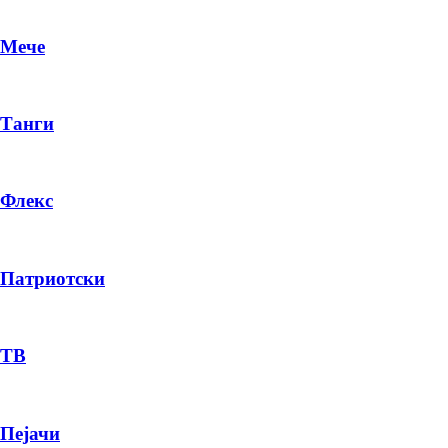
Мече
Танги
Флекс
Патриотски
DR
P
ТВ
Пејачи