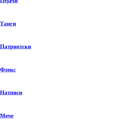
Пејачи
Танги
Патриотски
Флекс
Натписи
Мече