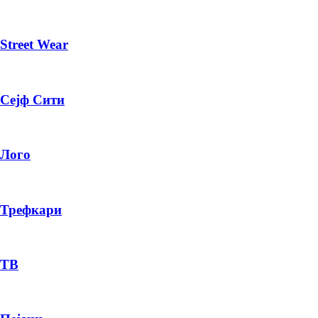
Street Wear
Сејф Сити
Лого
Трефкари
ТВ