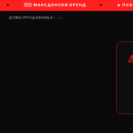
×
🇲🇰 МАКЕДОНСКИ БРЕНД
×
🔥 ПОБР
ДОМА
/
ПРОДАВНИЦА
/
…
/
…