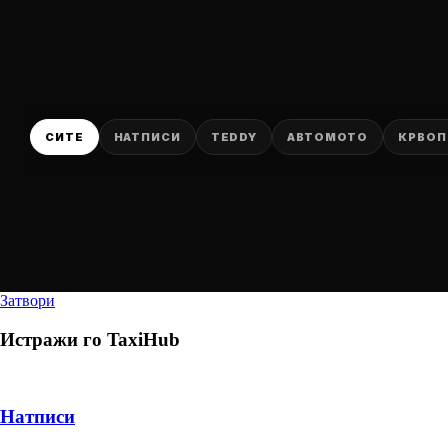
СИТЕ
НАТПИСИ
TEDDY
АВТОМОТО
КРВОП
Затвори
Истражи го
TaxiHub
Натписи