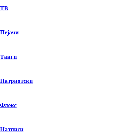
ТВ
Пејачи
Танги
Патриотски
Флекс
Натписи