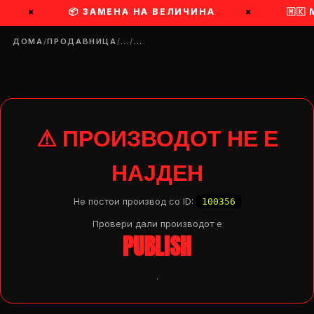
×
📦 ЗАМЕНА НА ВЕЛИЧИНА
×
🇲🇰
ДОМА
/
ПРОДАВНИЦА
/
…
/
…
⚠ ПРОИЗВОДОТ НЕ Е
НАЈДЕН
Не постои производ со ID:
100356
Провери дали производот e
PUBLISH
.