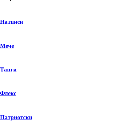
Натписи
Мече
Танги
Флекс
DROP 04
PRODUCT
Патриотски