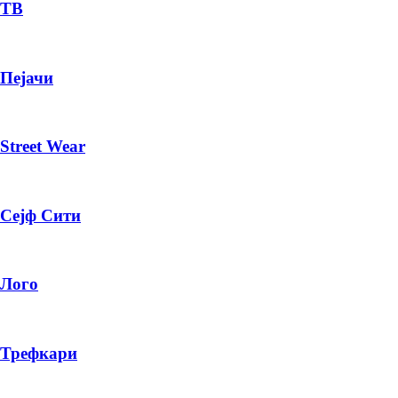
— ден
ТВ
ИЗБЕРИ ОПЦИЈА
Пејачи
ПЛАТИ ПРИ ДОСТАВА ВО КЕШ
Street Wear
Сејф Сити
Лого
Трефкари