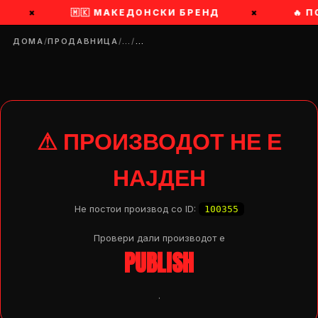
×
🇲🇰 МАКЕДОНСКИ БРЕНД
×
🔥 
ДОМА
/
ПРОДАВНИЦА
/
…
/
…
⚠ ПРОИЗВОДОТ НЕ Е
НАЈДЕН
Не постои производ со ID:
100355
Провери дали производот e
PUBLISH
DROP 04
PRODUCT
.