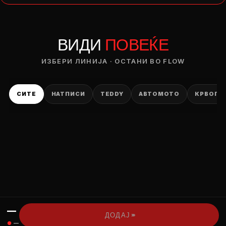
— ден
ВИДИ
ПОВЕЌЕ
ИЗБЕРИ ОПЦИЈА
ПЛАТИ ПРИ ДОСТАВА ВО КЕШ
ИЗБЕРИ ЛИНИЈА · ОСТАНИ ВО FLOW
СИТЕ
НАТПИСИ
TEDDY
АВТОМОТО
КРВОПИ
—
›››
ДОДАЈ
●
—