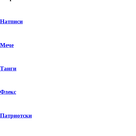
Натписи
Мече
Танги
Флекс
DROP 04
PRODUCT
Патриотски