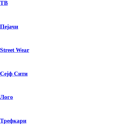
— ден
ТВ
ИЗБЕРИ ОПЦИЈА
Пејачи
ПЛАТИ ПРИ ДОСТАВА ВО КЕШ
Street Wear
Сејф Сити
Лого
Трефкари