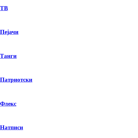
ТВ
Пејачи
Танги
Патриотски
Флекс
Натписи