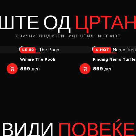
RODUCT
ШТЕ ОД
ЦРТА
— ден
СЛИЧНИ ПРОДУКТИ · ИСТ СТИЛ · ИСТ VIBE
ИЗБЕРИ ОПЦИЈА
ПЛАТИ ПРИ ДОСТАВА ВО КЕШ
LE 50
🔥 HOT
JUST IN
⏰ LAST 7
Winnie The Pooh
Finding Nemo Turtle
599 ден
599 ден
ВИДИ
ПОВЕЌЕ