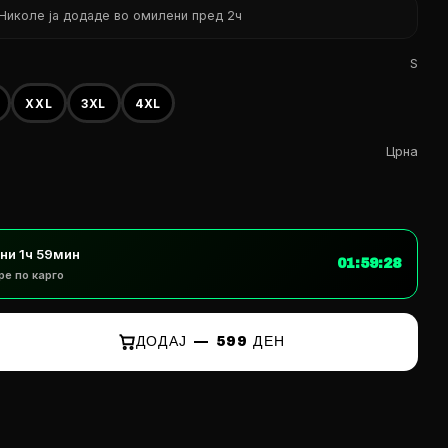
Николе ја додаде во омилени пред 2ч
S
XXL
3XL
4XL
Црна
дни
1ч 59мин
01:59:26
ре по карго
ДОДАЈ — 599 ДЕН