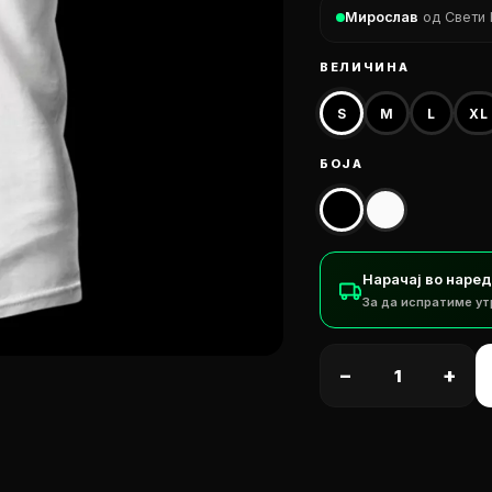
Мирослав
од Свети 
ВЕЛИЧИНА
S
M
L
XL
БОЈА
Нарачај во наре
За да испратиме ут
−
+
OP 04