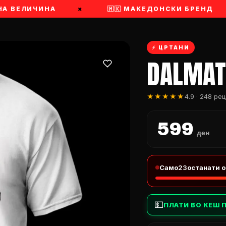
А ВЕЛИЧИНА
×
🇲🇰 МАКЕДОНСКИ БРЕНД
⚡ ЦРТАНИ
DALMAT
★★★★★
4.9 · 248 ре
599
ден
Само
23
останати 
💵
ПЛАТИ ВО КЕШ 