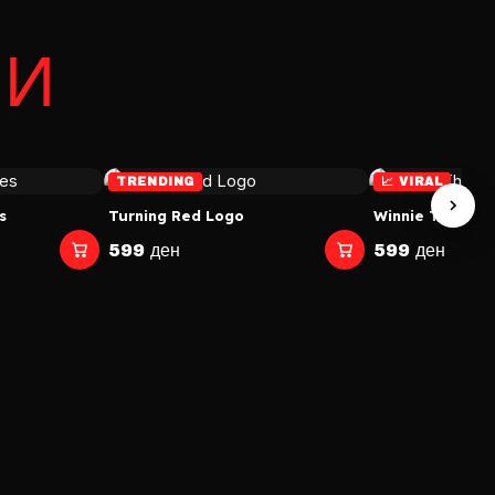
НИ
TRENDING
📈 VIRAL
s
Turning Red Logo
Winnie The Poo
599 ден
599 ден