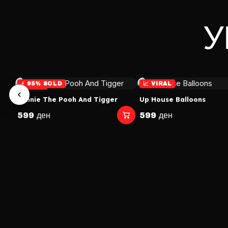
P
У
⚡ 95% SOLD
📈 VIRAL
🎯 TOP
Winnie The Pooh And Tigger
Up House Balloons
599 ден
599 ден