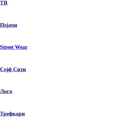
— ден
ТВ
ИЗБЕРИ ОПЦИЈА
Пејачи
ПЛАТИ ПРИ ДОСТАВА ВО КЕШ
Street Wear
Сејф Сити
Лого
Трефкари