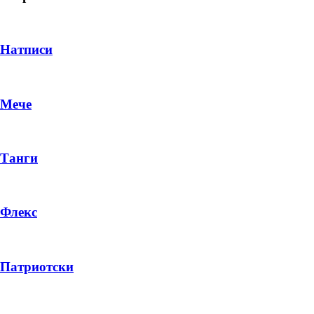
Натписи
Мече
Танги
Флекс
DROP 04
PRODUCT
Патриотски