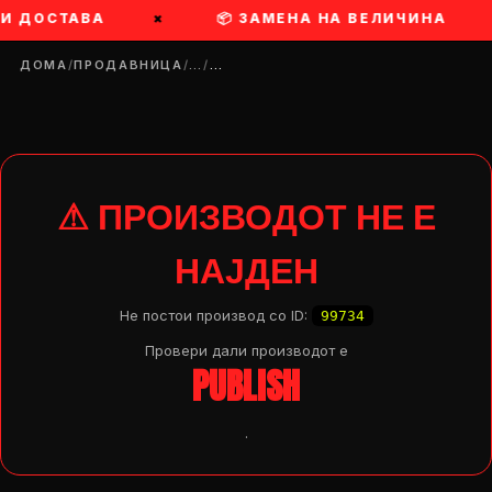
РИ ДОСТАВА
×
📦 ЗАМЕНА НА ВЕЛИЧИНА
ДОМА
/
ПРОДАВНИЦА
/
…
/
…
⚠ ПРОИЗВОДОТ НЕ Е
НАЈДЕН
Не постои производ со ID:
99734
Провери дали производот e
PUBLISH
.