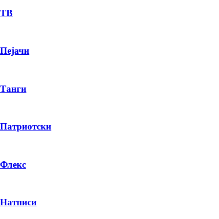
ТВ
Пејачи
Танги
Патриотски
Флекс
Натписи