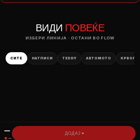
— ден
ВИДИ
ПОВЕЌЕ
ИЗБЕРИ ОПЦИЈА
ПЛАТИ ПРИ ДОСТАВА ВО КЕШ
ИЗБЕРИ ЛИНИЈА · ОСТАНИ ВО FLOW
СИТЕ
НАТПИСИ
TEDDY
АВТОМОТО
КРВОПИ
—
›››
ДОДАЈ
●
—