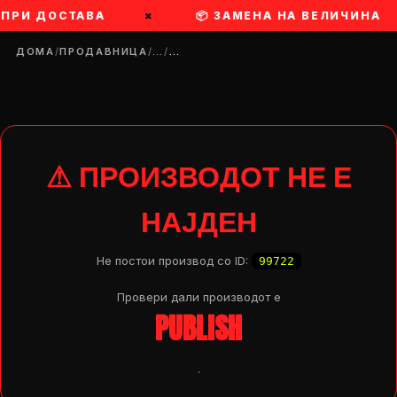
 ПРИ ДОСТАВА
×
📦 ЗАМЕНА НА ВЕЛИЧИНА
ДОМА
/
ПРОДАВНИЦА
/
…
/
…
⚠ ПРОИЗВОДОТ НЕ Е
НАЈДЕН
Не постои производ со ID:
99722
Провери дали производот e
PUBLISH
DROP 04
PRODUCT
.