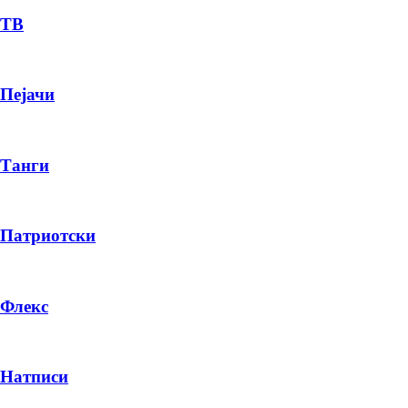
ТВ
Пејачи
Танги
Патриотски
Флекс
Натписи