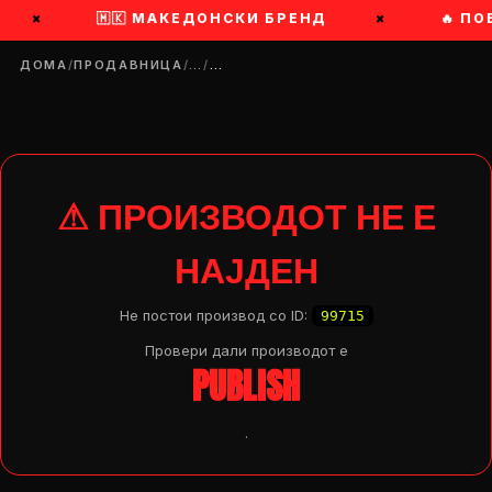
×
🇲🇰 МАКЕДОНСКИ БРЕНД
×
🔥 ПО
ДОМА
/
ПРОДАВНИЦА
/
…
/
…
⚠ ПРОИЗВОДОТ НЕ Е
НАЈДЕН
Не постои производ со ID:
99715
Провери дали производот e
PUBLISH
.