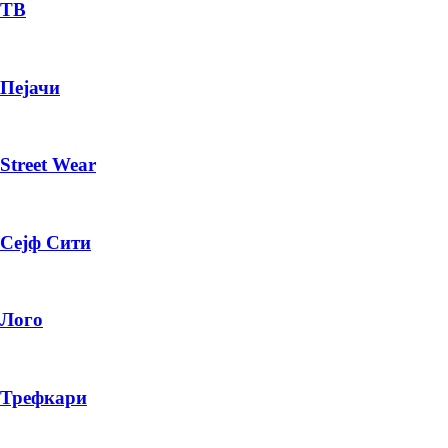
— ден
ТВ
ИЗБЕРИ ОПЦИЈА
Пејачи
ПЛАТИ ПРИ ДОСТАВА ВО КЕШ
Street Wear
Сејф Сити
Лого
Трефкари