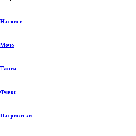
Натписи
Мече
Танги
Флекс
DROP 04
PRODUCT
Патриотски