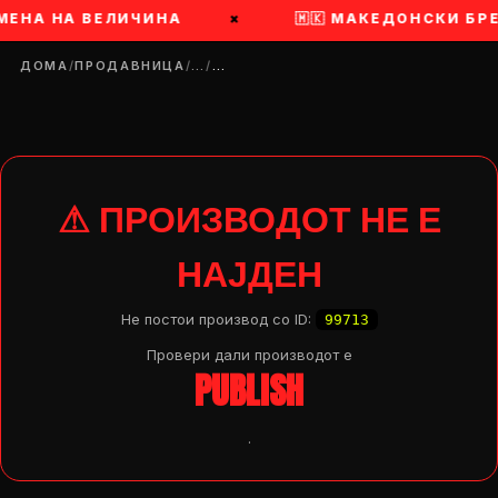
МЕНА НА ВЕЛИЧИНА
×
🇲🇰 МАКЕДОНСКИ БР
ДОМА
/
ПРОДАВНИЦА
/
…
/
…
⚠ ПРОИЗВОДОТ НЕ Е
НАЈДЕН
Не постои производ со ID:
99713
Провери дали производот e
PUBLISH
.