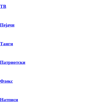
ТВ
Пејачи
Танги
Патриотски
Флекс
Натписи