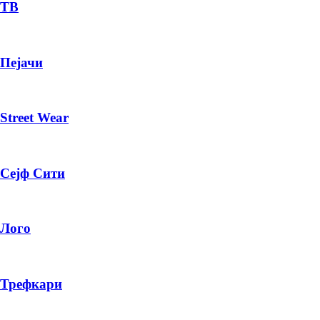
— ден
ТВ
ИЗБЕРИ ОПЦИЈА
Пејачи
ПЛАТИ ПРИ ДОСТАВА ВО КЕШ
Street Wear
Сејф Сити
Лого
Трефкари