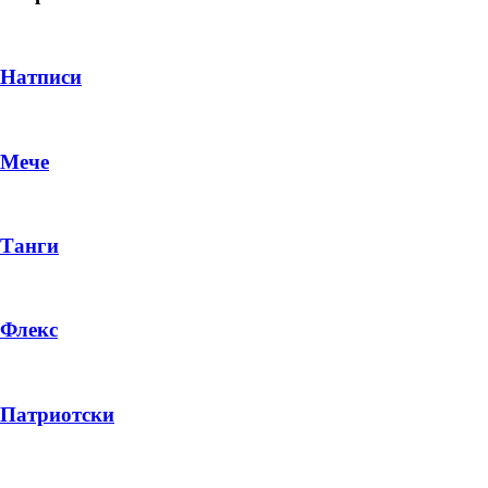
Натписи
Мече
Танги
Флекс
DROP 04
PRODUCT
Патриотски