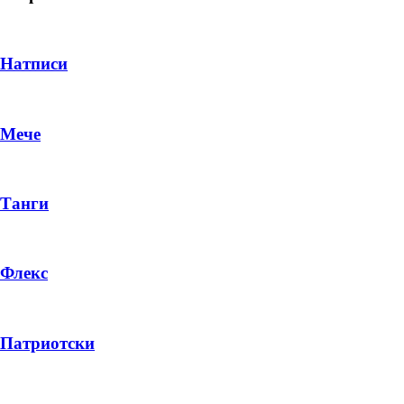
Натписи
Мече
Танги
Флекс
DROP 04
PRODUCT
Патриотски