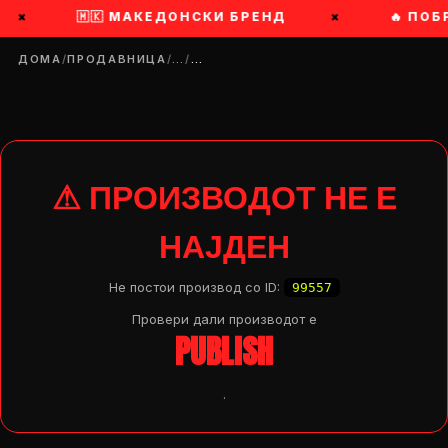
×
🇲🇰 МАКЕДОНСКИ БРЕНД
×
🔥 ПОБ
ДОМА
/
ПРОДАВНИЦА
/
…
/
…
⚠ ПРОИЗВОДОТ НЕ Е
НАЈДЕН
Не постои производ со ID:
99557
Провери дали производот e
PUBLISH
.