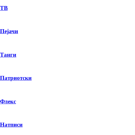
ТВ
Пејачи
Танги
Патриотски
Флекс
Натписи