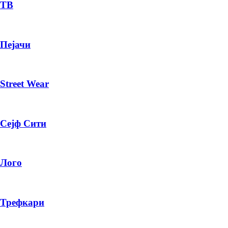
— ден
ТВ
ИЗБЕРИ ОПЦИЈА
Пејачи
ПЛАТИ ПРИ ДОСТАВА ВО КЕШ
Street Wear
Сејф Сити
Лого
Трефкари