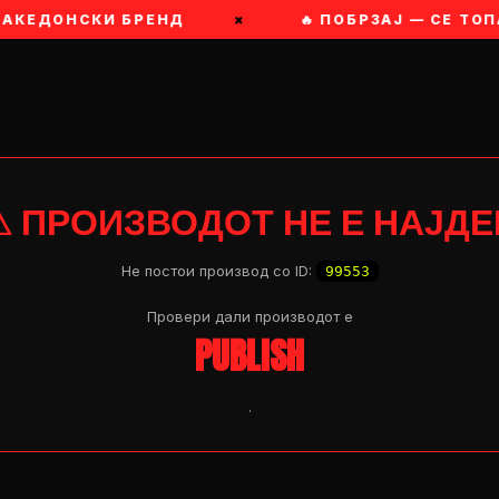
 МАКЕДОНСКИ БРЕНД
×
🔥 ПОБРЗАЈ — СЕ ТОП
⚠ ПРОИЗВОДОТ НЕ Е НАЈДЕ
Не постои производ со ID:
99553
Провери дали производот e
PUBLISH
.
OP 04