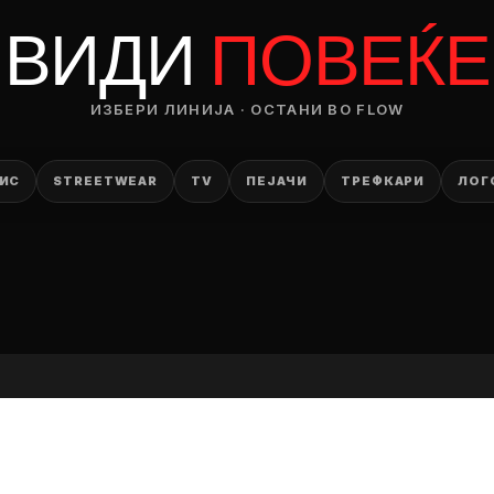
RODUCT
ВИДИ
ПОВЕЌЕ
— ден
ИЗБЕРИ ЛИНИЈА · ОСТАНИ ВО FLOW
ИЗБЕРИ ОПЦИЈА
ПЛАТИ ПРИ ДОСТАВА ВО КЕШ
ИС
STREETWEAR
TV
ПЕЈАЧИ
ТРЕФКАРИ
ЛОГ