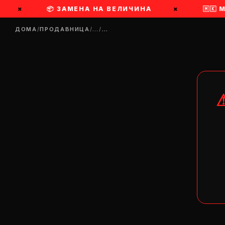
×
📦 ЗАМЕНА НА ВЕЛИЧИНА
×
🇲🇰
ДОМА
/
ПРОДАВНИЦА
/
…
/
…
DR