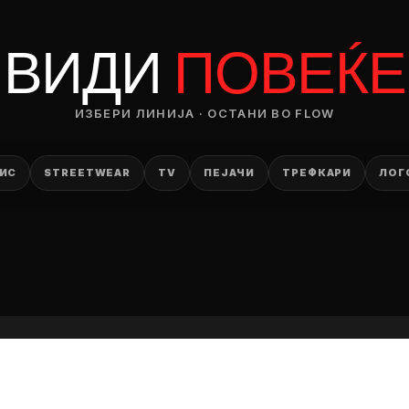
RODUCT
ВИДИ
ПОВЕЌЕ
— ден
ИЗБЕРИ ОПЦИЈА
ИЗБЕРИ ЛИНИЈА · ОСТАНИ ВО FLOW
ПЛАТИ ПРИ ДОСТАВА ВО КЕШ
ИС
STREETWEAR
TV
ПЕЈАЧИ
ТРЕФКАРИ
ЛОГ