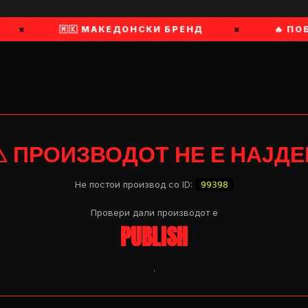
×
🇲🇰 МАКЕДОНСКИ БРЕНД
×
🔥 ПО
⚠ ПРОИЗВОДОТ НЕ Е НАЈДЕ
Не постои производ со ID:
99398
Провери дали производот e
PUBLISH
.
OP 04