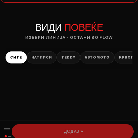
— ден
ВИДИ
ПОВЕЌЕ
ИЗБЕРИ ОПЦИЈА
ПЛАТИ ПРИ ДОСТАВА ВО КЕШ
ИЗБЕРИ ЛИНИЈА · ОСТАНИ ВО FLOW
СИТЕ
НАТПИСИ
TEDDY
АВТОМОТО
КРВОПИ
—
›››
ДОДАЈ
●
—