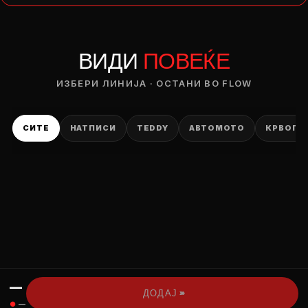
— ден
ВИДИ
ПОВЕЌЕ
ИЗБЕРИ ОПЦИЈА
ПЛАТИ ПРИ ДОСТАВА ВО КЕШ
ИЗБЕРИ ЛИНИЈА · ОСТАНИ ВО FLOW
СИТЕ
НАТПИСИ
TEDDY
АВТОМОТО
КРВОПИ
—
›››
ДОДАЈ
●
—