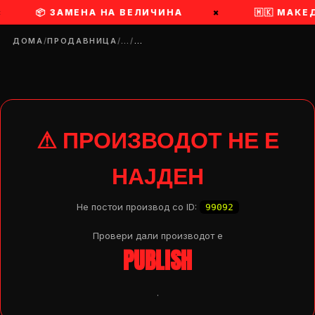
×
📦 ЗАМЕНА НА ВЕЛИЧИНА
×
🇲🇰 МАК
ДОМА
/
ПРОДАВНИЦА
/
…
/
…
⚠ ПРОИЗВОДОТ НЕ Е
НАЈДЕН
Не постои производ со ID:
99092
Провери дали производот e
PUBLISH
DROP 04
PRODUCT
.