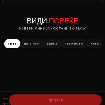
— ден
ВИДИ
ПОВЕЌЕ
ИЗБЕРИ ОПЦИЈА
ПЛАТИ ПРИ ДОСТАВА ВО КЕШ
ИЗБЕРИ ЛИНИЈА · ОСТАНИ ВО FLOW
СИТЕ
НАТПИСИ
TEDDY
АВТОМОТО
КРВОПИ
—
›››
ДОДАЈ
●
—