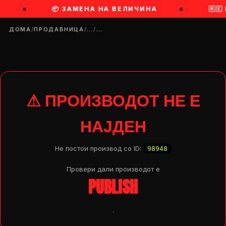
×
📦 ЗАМЕНА НА ВЕЛИЧИНА
×
🇲
ДОМА
/
ПРОДАВНИЦА
/
…
/
…
⚠ ПРОИЗВОДОТ НЕ Е
НАЈДЕН
Не постои производ со ID:
98948
Провери дали производот e
PUBLISH
DROP 04
PRODUCT
.