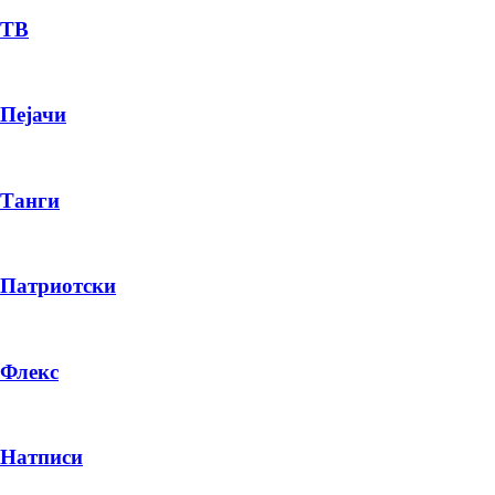
ТВ
Пејачи
Танги
Патриотски
Флекс
Натписи