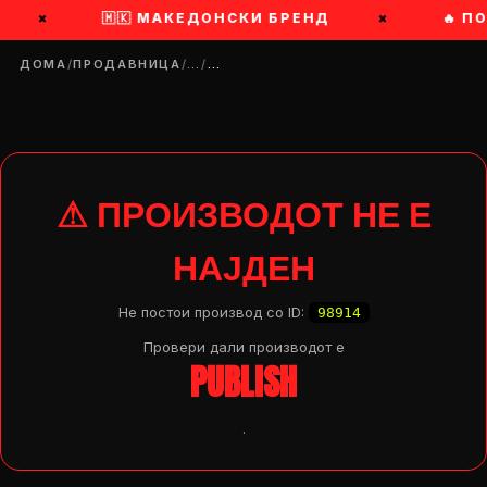
×
🇲🇰 МАКЕДОНСКИ БРЕНД
×
🔥 П
ДОМА
/
ПРОДАВНИЦА
/
…
/
…
⚠ ПРОИЗВОДОТ НЕ Е
НАЈДЕН
Не постои производ со ID:
98914
Провери дали производот e
PUBLISH
.