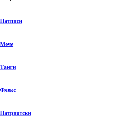
Натписи
Мече
Танги
Флекс
DROP 04
PRODUCT
Патриотски