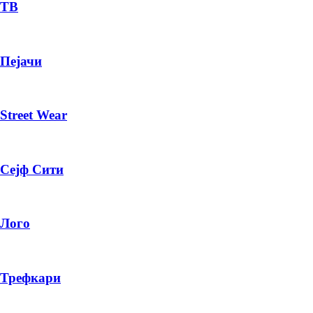
— ден
ТВ
ИЗБЕРИ ОПЦИЈА
Пејачи
ПЛАТИ ПРИ ДОСТАВА ВО КЕШ
Street Wear
Сејф Сити
Лого
Трефкари