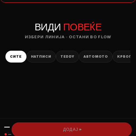
— ден
ВИДИ
ПОВЕЌЕ
ИЗБЕРИ ОПЦИЈА
ПЛАТИ ПРИ ДОСТАВА ВО КЕШ
ИЗБЕРИ ЛИНИЈА · ОСТАНИ ВО FLOW
СИТЕ
НАТПИСИ
TEDDY
АВТОМОТО
КРВОПИ
—
›››
ДОДАЈ
●
—