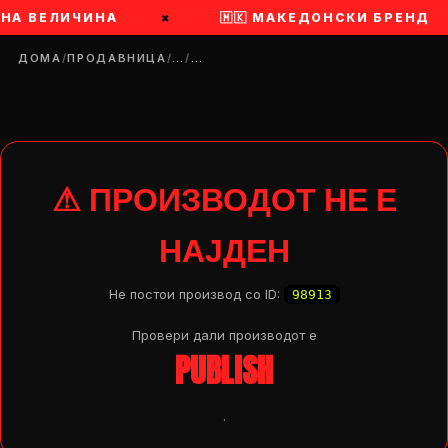
 НА ВЕЛИЧИНА
×
🇲🇰 МАКЕДОНСКИ БРЕНД
ДОМА
/
ПРОДАВНИЦА
/
…
/
…
⚠ ПРОИЗВОДОТ НЕ Е
НАЈДЕН
Не постои производ со ID:
98913
Провери дали производот e
PUBLISH
DROP 04
PRODUCT
.