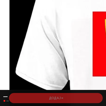
—
›››
ДОДАЈ
●
—