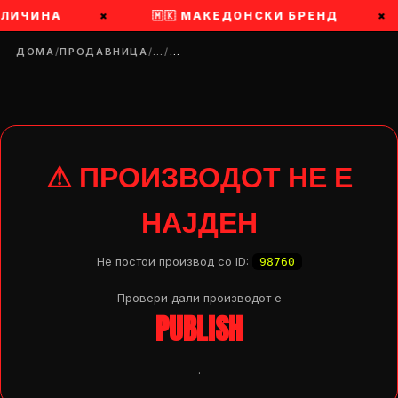
ЕЛИЧИНА
×
🇲🇰 МАКЕДОНСКИ БРЕНД
×
ДОМА
/
ПРОДАВНИЦА
/
…
/
…
⚠ ПРОИЗВОДОТ НЕ Е
НАЈДЕН
Не постои производ со ID:
98760
Провери дали производот e
PUBLISH
DROP 04
PRODUCT
.