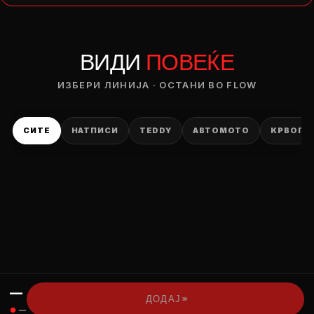
— ден
ВИДИ
ПОВЕЌЕ
ИЗБЕРИ ОПЦИЈА
ПЛАТИ ПРИ ДОСТАВА ВО КЕШ
ИЗБЕРИ ЛИНИЈА · ОСТАНИ ВО FLOW
СИТЕ
НАТПИСИ
TEDDY
АВТОМОТО
КРВОПИ
—
›››
ДОДАЈ
●
—