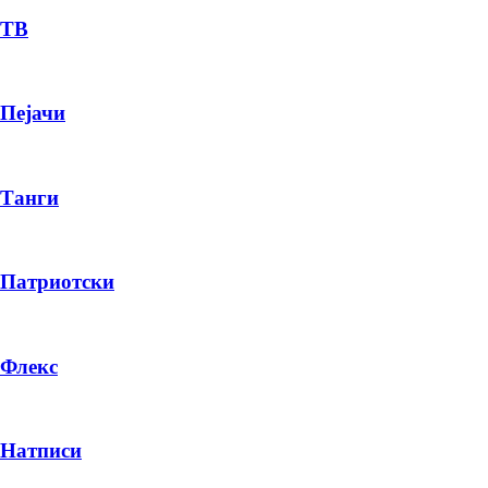
ТВ
Пејачи
Танги
Патриотски
Флекс
Натписи