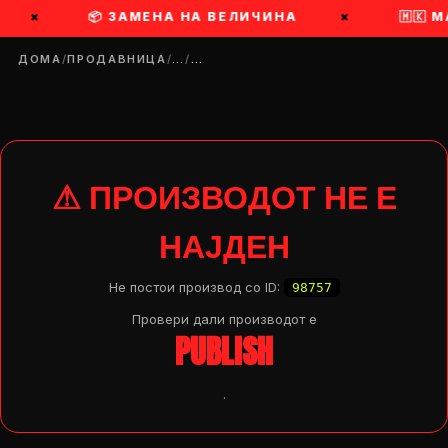
×
📦 ЗАМЕНА НА ВЕЛИЧИНА
×
🇲🇰 
ДОМА
/
ПРОДАВНИЦА
/
…
/
…
⚠ ПРОИЗВОДОТ НЕ Е
НАЈДЕН
Не постои производ со ID:
98757
Провери дали производот e
PUBLISH
.