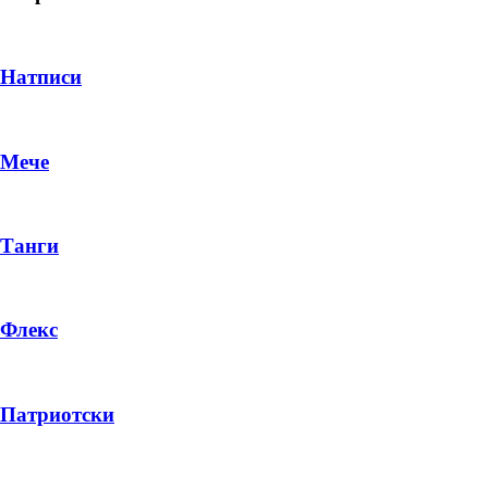
Натписи
Мече
Танги
Флекс
DROP 04
PRODUCT
Патриотски