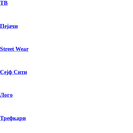
— ден
ТВ
ИЗБЕРИ ОПЦИЈА
Пејачи
ПЛАТИ ПРИ ДОСТАВА ВО КЕШ
Street Wear
Сејф Сити
Лого
Трефкари