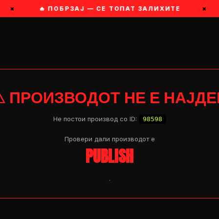
×
🔥 ПОБРЗАЈ — СЕ ТОПАТ ЗАЛИХИТЕ
×
⚠ ПРОИЗВОДОТ НЕ Е НАЈДЕ
Не постои производ со ID:
98598
Провери дали производот e
PUBLISH
.
OP 04