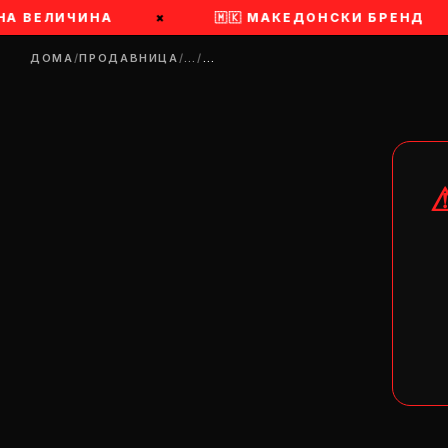
НА ВЕЛИЧИНА
×
🇲🇰 МАКЕДОНСКИ БРЕНД
ДОМА
/
ПРОДАВНИЦА
/
…
/
…
DR