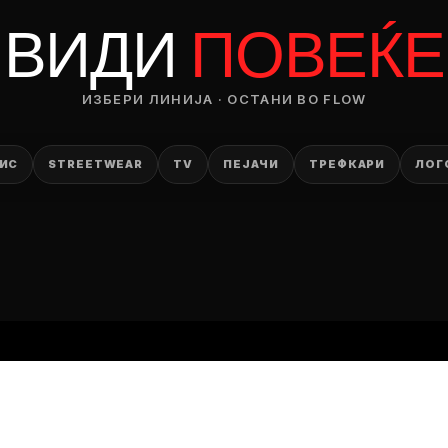
RODUCT
ВИДИ
ПОВЕЌЕ
— ден
ИЗБЕРИ ЛИНИЈА · ОСТАНИ ВО FLOW
ИЗБЕРИ ОПЦИЈА
ПЛАТИ ПРИ ДОСТАВА ВО КЕШ
ИС
STREETWEAR
TV
ПЕЈАЧИ
ТРЕФКАРИ
ЛОГ