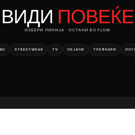
RODUCT
ВИДИ
ПОВЕЌЕ
— ден
ИЗБЕРИ ЛИНИЈА · ОСТАНИ ВО FLOW
ИЗБЕРИ ОПЦИЈА
ПЛАТИ ПРИ ДОСТАВА ВО КЕШ
ИС
STREETWEAR
TV
ПЕЈАЧИ
ТРЕФКАРИ
ЛОГ