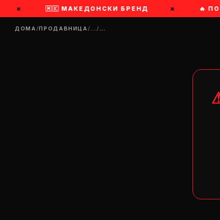
×
🇲🇰 МАКЕДОНСКИ БРЕНД
×
🔥 П
ДОМА
/
ПРОДАВНИЦА
/
…
/
…
DR