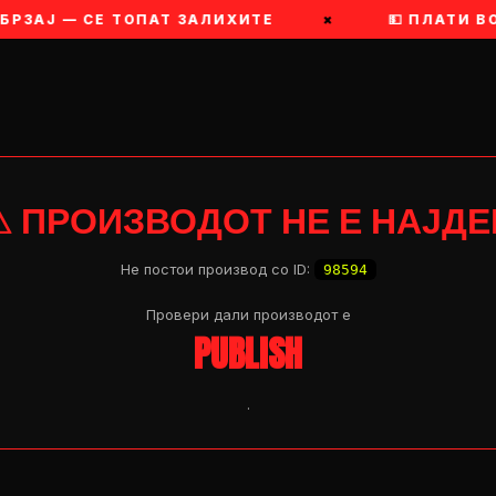
ОБРЗАЈ — СЕ ТОПАТ ЗАЛИХИТЕ
×
💵 ПЛАТИ В
⚠ ПРОИЗВОДОТ НЕ Е НАЈДЕ
Не постои производ со ID:
98594
Провери дали производот e
PUBLISH
.
OP 04