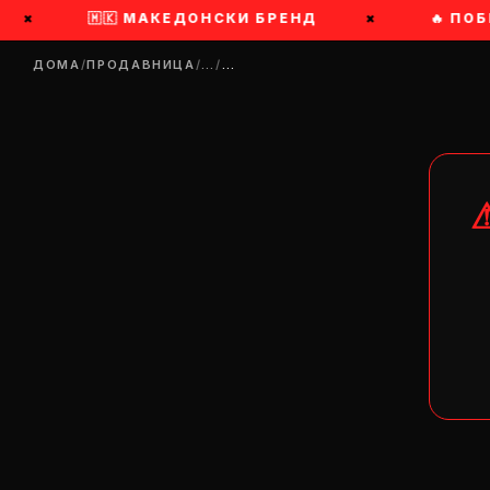
×
🇲🇰 МАКЕДОНСКИ БРЕНД
×
🔥 ПОБР
ДОМА
/
ПРОДАВНИЦА
/
…
/
…