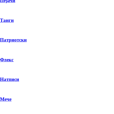
Пејачи
Танги
Патриотски
Флекс
Натписи
Мече