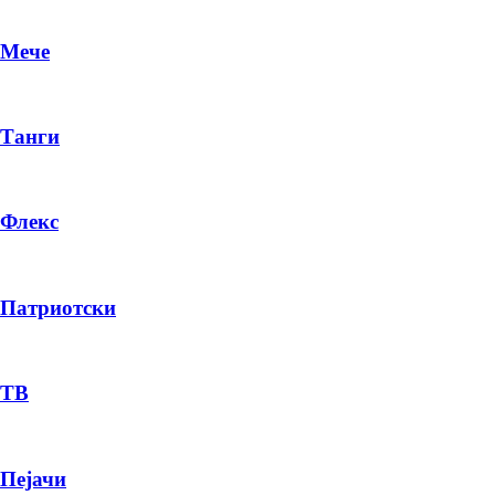
Мече
Танги
Флекс
Патриотски
DR
P
ТВ
Пејачи