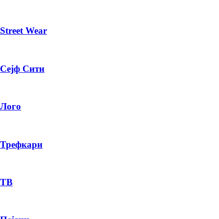
Street Wear
Сејф Сити
Лого
Трефкари
ТВ