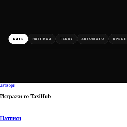
СИТЕ
НАТПИСИ
TEDDY
АВТОМОТО
КРВОП
Затвори
Истражи го
TaxiHub
Натписи