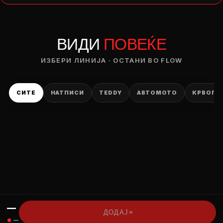
— ден
ВИДИ
ПОВЕЌЕ
ИЗБЕРИ ОПЦИЈА
ПЛАТИ ПРИ ДОСТАВА ВО КЕШ
ИЗБЕРИ ЛИНИЈА · ОСТАНИ ВО FLOW
СИТЕ
НАТПИСИ
TEDDY
АВТОМОТО
КРВОПИ
—
›››
ДОДАЈ
●
—