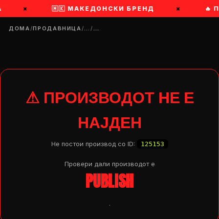
А
×
🇲🇰 МАКЕДОНСКИ БРЕНД
×
🔥 
ДОМА
/
ПРОДАВНИЦА
/
…
/
…
⚠ ПРОИЗВОДОТ НЕ Е
НАЈДЕН
Не постои производ со ID:
125153
Провери дали производот e
PUBLISH
DROP 04
PRODUCT
.