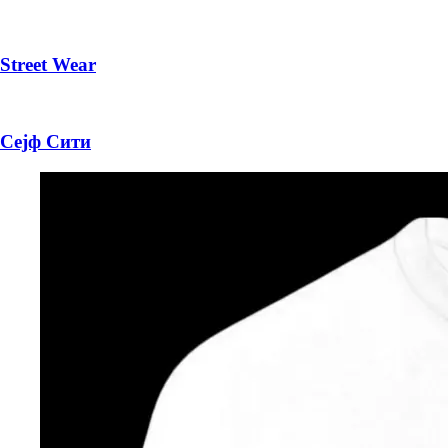
Street Wear
Сејф Сити