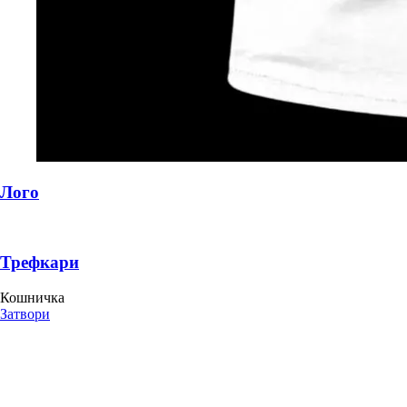
Лого
Трефкари
Кошничка
Затвори