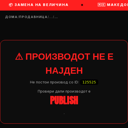
 ЗАМЕНА НА ВЕЛИЧИНА
×
🇲🇰 МАКЕДОНСК
ДОМА
/
ПРОДАВНИЦА
/
…
/
…
⚠ ПРОИЗВОДОТ НЕ Е
НАЈДЕН
Не постои производ со ID:
125525
Провери дали производот e
PUBLISH
.