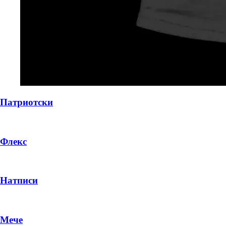
Патриотски
Флекс
Натписи
Мече