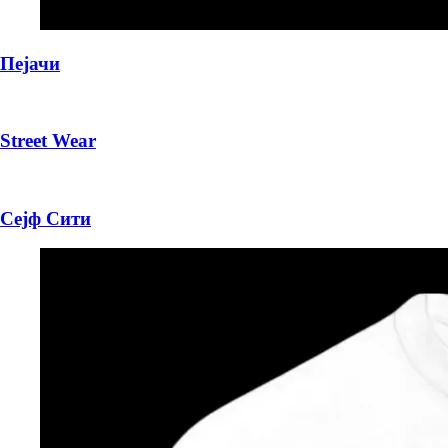
Пејачи
Street Wear
Сејф Сити