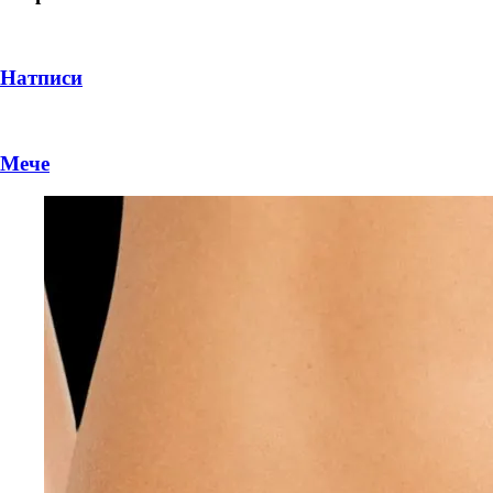
Натписи
Мече