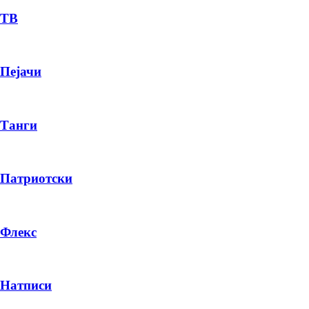
ТВ
Пејачи
Танги
Патриотски
Флекс
Натписи