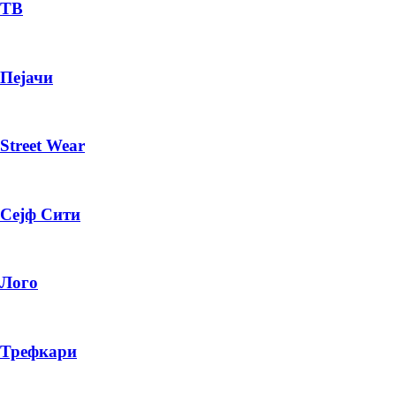
— ден
ТВ
ИЗБЕРИ ОПЦИЈА
Пејачи
ПЛАТИ ПРИ ДОСТАВА ВО КЕШ
Street Wear
Сејф Сити
Лого
Трефкари