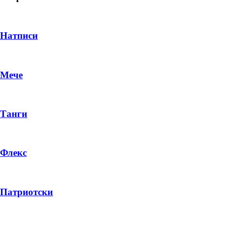
Натписи
Мече
Танги
Флекс
DROP 04
PRODUCT
Патриотски