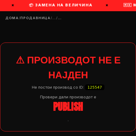
×
📦 ЗАМЕНА НА ВЕЛИЧИНА
×
🇲🇰
ДОМА
/
ПРОДАВНИЦА
/
…
/
…
⚠ ПРОИЗВОДОТ НЕ Е
НАЈДЕН
Не постои производ со ID:
125547
Провери дали производот e
PUBLISH
.