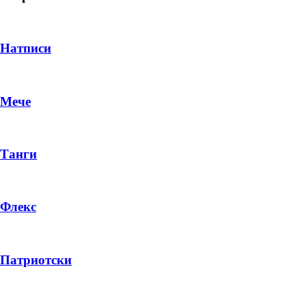
Натписи
Мече
Танги
Флекс
DROP 04
PRODUCT
Патриотски