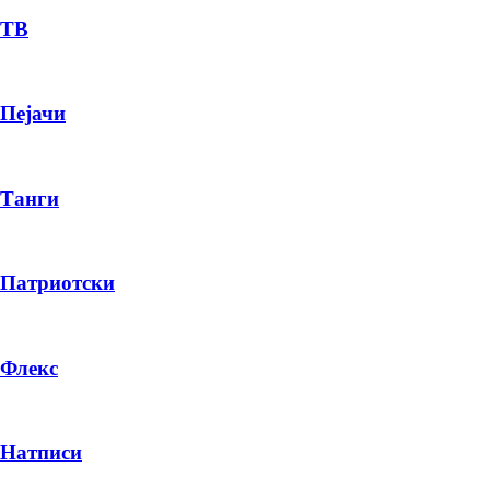
ТВ
Пејачи
Танги
Патриотски
Флекс
Натписи