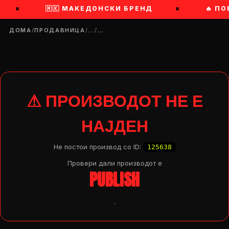
×
🇲🇰 МАКЕДОНСКИ БРЕНД
×
🔥 ПО
ДОМА
/
ПРОДАВНИЦА
/
…
/
…
⚠ ПРОИЗВОДОТ НЕ Е
НАЈДЕН
Не постои производ со ID:
125638
Провери дали производот e
PUBLISH
.