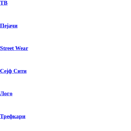
— ден
ТВ
ИЗБЕРИ ОПЦИЈА
Пејачи
ПЛАТИ ПРИ ДОСТАВА ВО КЕШ
Street Wear
Сејф Сити
Лого
Трефкари