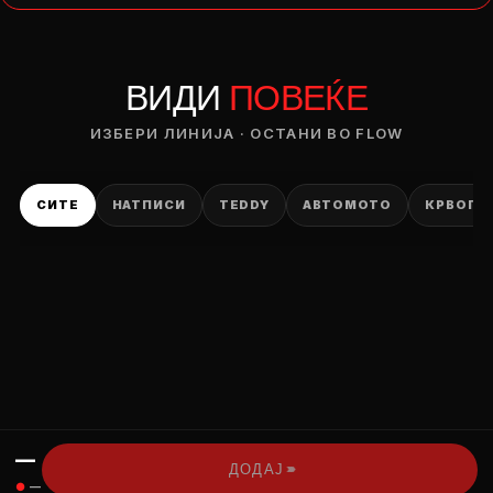
— ден
ВИДИ
ПОВЕЌЕ
ИЗБЕРИ ОПЦИЈА
ПЛАТИ ПРИ ДОСТАВА ВО КЕШ
ИЗБЕРИ ЛИНИЈА · ОСТАНИ ВО FLOW
СИТЕ
НАТПИСИ
TEDDY
АВТОМОТО
КРВОПИ
—
›››
ДОДАЈ
●
—