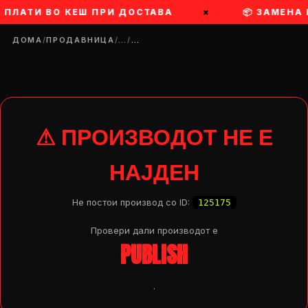
 ПЛАТИ ВО КЕШ ПРИ ДОСТАВА
×
📦 ЗАМЕНА
ДОМА
/
ПРОДАВНИЦА
/
…
/
…
⚠ ПРОИЗВОДОТ НЕ Е
НАЈДЕН
Не постои производ со ID:
125175
Провери дали производот e
PUBLISH
DROP 04
PRODUCT
.