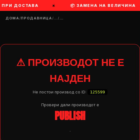
Ш ПРИ ДОСТАВА
×
📦 ЗАМЕНА НА ВЕЛИЧИНА
ДОМА
/
ПРОДАВНИЦА
/
…
/
…
⚠ ПРОИЗВОДОТ НЕ Е
НАЈДЕН
Не постои производ со ID:
125599
Провери дали производот e
PUBLISH
DROP 04
PRODUCT
.